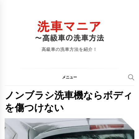
コ
ン
テ
ン
ツ
へ
高級車の洗車方法を紹介！
ス
キ
ッ
メニュー
プ
ノンブラシ洗車機ならボディ
を傷つけない