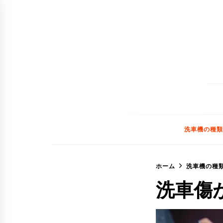
コ
ン
テ
ン
ツ
へ
ス
キ
ッ
洗車機の種類
プ
ホーム
洗車機の種
洗車傷