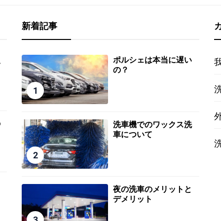
新着記事
ポルシェは本当に遅い
い
の？
1
の
洗車機でのワックス洗
車について
2
と
夜の洗車のメリットと
デメリット
3