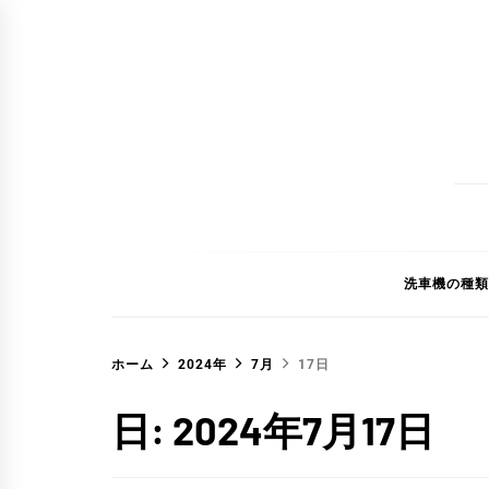
コ
ン
テ
ン
ツ
へ
ス
キ
ッ
洗車機の種類
プ
ホーム
2024年
7月
17日
日:
2024年7月17日