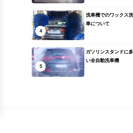
洗車機でのワックス
車について
ガソリンスタンドに
い全自動洗車機
© 2026
洗車マニア～高級車の洗車方法
ALL RIGHTS RES