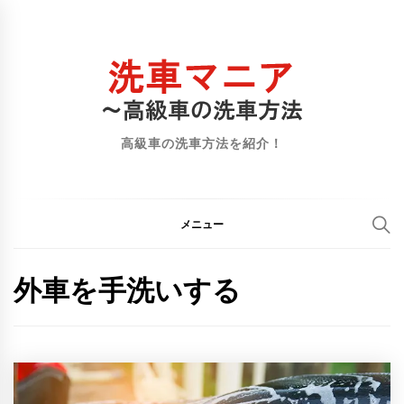
コ
ン
テ
ン
ツ
へ
高級車の洗車方法を紹介！
ス
キ
ッ
メニュー
プ
外車を手洗いする