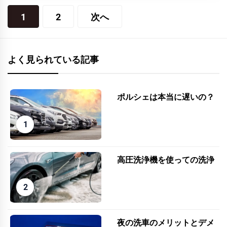
投
1
2
次へ
稿
の
よく見られている記事
ペ
ー
ポルシェは本当に遅いの？
ジ
送
り
高圧洗浄機を使っての洗浄
夜の洗車のメリットとデメ