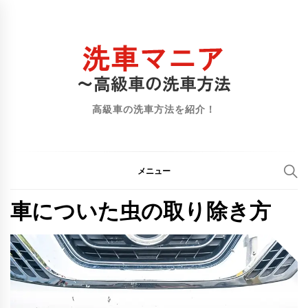
コ
ン
テ
ン
ツ
へ
高級車の洗車方法を紹介！
ス
キ
ッ
メニュー
プ
車についた虫の取り除き方