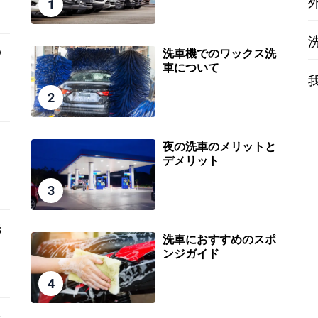
1
の
洗車機でのワックス洗
車について
2
と
夜の洗車のメリットと
デメリット
3
洗
洗車におすすめのスポ
ンジガイド
4
多