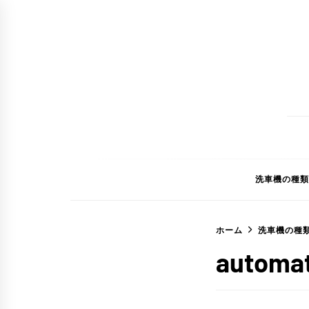
コ
ン
テ
ン
ツ
へ
ス
キ
ッ
洗車機の種類
プ
ホーム
洗車機の種
automa