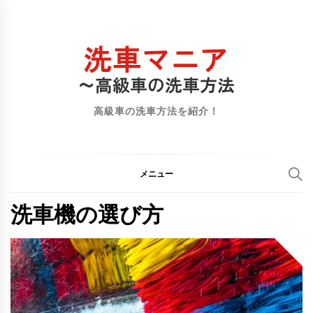
コ
ン
テ
ン
ツ
へ
高級車の洗車方法を紹介！
ス
キ
ッ
メニュー
プ
洗車機の選び方