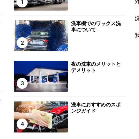
1
の
洗車機でのワックス洗
車について
2
と
夜の洗車のメリットと
デメリット
3
洗
洗車におすすめのスポ
ンジガイド
4
多