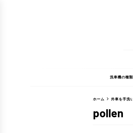
コ
ン
テ
ン
ツ
へ
ス
キ
ッ
洗車機の種類
プ
ホーム
外車を手洗
pollen